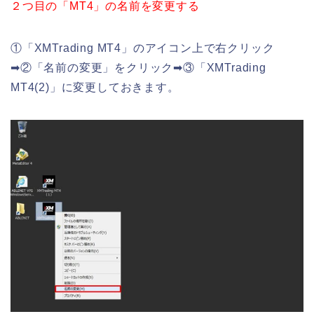
２つ目の「MT4」の名前を変更する
①「XMTrading MT4」のアイコン上で右クリック
➡②「名前の変更」をクリック➡③「XMTrading
MT4(2)」に変更しておきます。